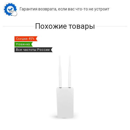
Гарантия возврата, если вас что-то не устроит
Похожие товары
Скидка 45%
Ски
Новинка
Нов
Все частоты России
Под