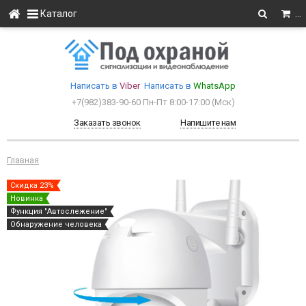
Каталог
…
Написать в
Viber
Написать в
WhatsApp
+7(982)383-90-60
Пн-Пт 8:00-17:00 (Мcк)
Заказать звонок
Напишите нам
Главная
Скидка 23%
Новинка
Функция "Автослежение"
Обнаружение человека