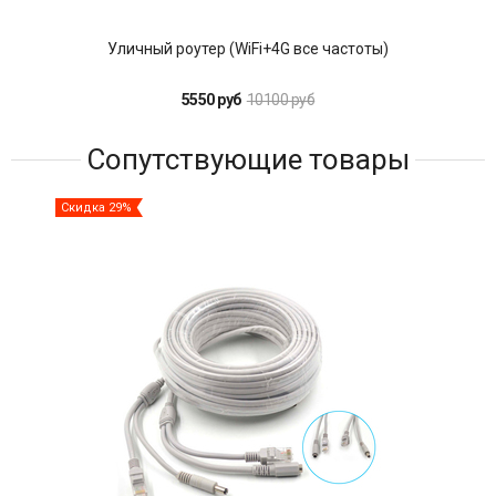
Уличный роутер (WiFi+4G все частоты)
5550 руб
10100 руб
Сопутствующие товары
Скидка 29%
Ски