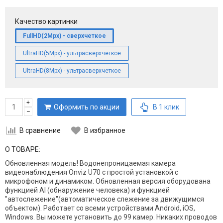
Качество картинки
FullHD(2Mpx) - сверхчеткое
UltraHD(5Mpx) - ультрасверхчеткое
UltraHD(8Mpx) - ультрасверхчеткое
+
Оформить по акции
В 1 клик
–
В сравнение
В избранное
О ТОВАРЕ:
Обновленная модель! Водонепроницаемая камера
видеонаблюдения Onviz U70 с простой установкой с
микрофоном и динамиком. Обновленная версия оборудована
функцией AI (обнаружение человека) и функцией
"автослежение"(автоматическое слежение за движущимся
объектом). Работает со всеми устройствами Android, iOS,
Windows. Вы можете установить до 99 камер. Никаких проводов