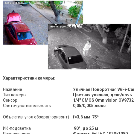
Характеристики камеры:
Название
Уличная Поворотная WiFi-Ca
Тип камеры
Цветная уличная, день/ночь
Сенсор
1/4" CMOS Omnivision OV973
Светочувствительность
0,05/0,005 люкс
Объектив, угол обзора(горизонт)
f=3,6 мм-75⁰
ИК-подсветка
90°, до 25 м
Разрешениие
Формат Full HD
1920×1080