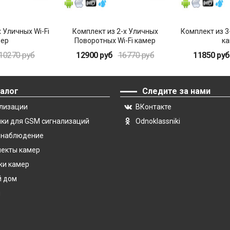
 Уличных Wi-Fi
Комплект из 2-х Уличных
Комплект из 3
мер
Поворотных Wi-Fi камер
ка
10270 руб
12900 руб
16770 руб
11850 руб
алог
Следите за нами
лизации
ВКонтакте
ки для GSM сигнализаций
Odnoklassniki
онаблюдение
екты камер
и камер
й дом
и