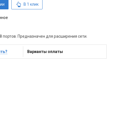
ии
В 1 клик
нное
 портов. Предназначен для расширения сети.
ить?
Варианты оплаты