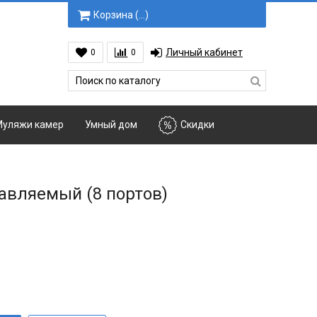
Корзина (
…
)
Личный кабинет
0
0
уляжи камер
Умный дом
Скидки
авляемый (8 портов)