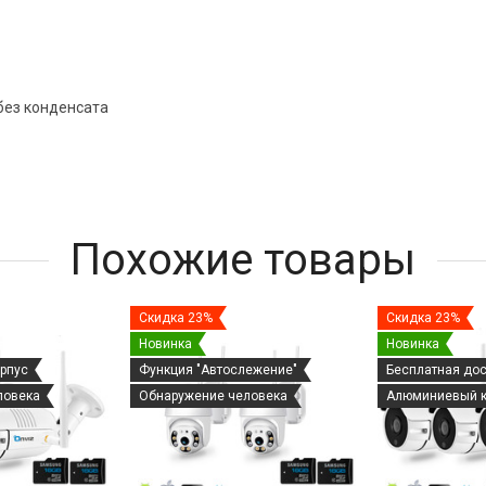
 без конденсата
Похожие товары
Скидка 23%
Скидка 23%
Новинка
Новинка
рпус
Функция "Автослежение"
Бесплатная до
ловека
Обнаружение человека
Алюминиевый к