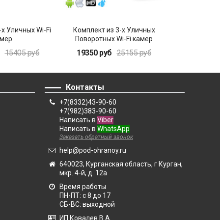
-х Уличных Wi-Fi
Комплект из 3-х Уличных
Комплект из 
мер
Поворотных Wi-Fi камер
к
15405 руб
19350 руб
25155 руб
15800 ру
Контакты
+7(8332)43-90-60
+7(982)383-90-60
Написать в
Viber
Написать в
WhatsApp
Заказать обратный звонок
help@pod-ohranoy.ru
640023, Курганская область, г Курган,
мкр. 4-й, д. 12а
Время работы
ПН-ПТ: с 8 до 17
СБ-ВС: выходной
ИП Ковалев В.А.