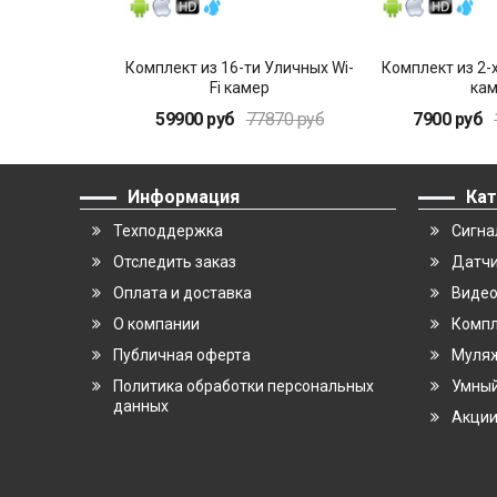
Комплект из 16-ти Уличных Wi-
Комплект из 2-х
Fi камер
ка
59900 руб
77870 руб
7900 руб
Информация
Кат
Техподдержка
Сигна
Отследить заказ
Датчи
Оплата и доставка
Виде
О компании
Компл
Публичная оферта
Муляж
Политика обработки персональных
Умны
данных
Акци