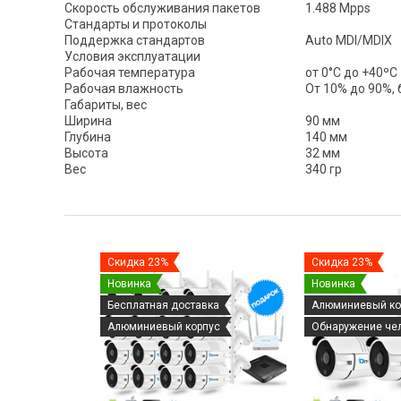
Скорость обслуживания пакетов
1.488 Mpps
Стандарты и протоколы
Поддержка стандартов
Auto MDI/MDIX
Условия эксплуатации
Рабочая температура
от 0°C до +40ºC
Рабочая влажность
От 10% до 90%,
Габариты, вес
Ширина
90 мм
Глубина
140 мм
Высота
32 мм
Вес
340 гр
Скидка 23%
Скидка 23%
Новинка
Новинка
Бесплатная доставка
Алюминиевый ко
Алюминиевый корпус
Обнаружение че