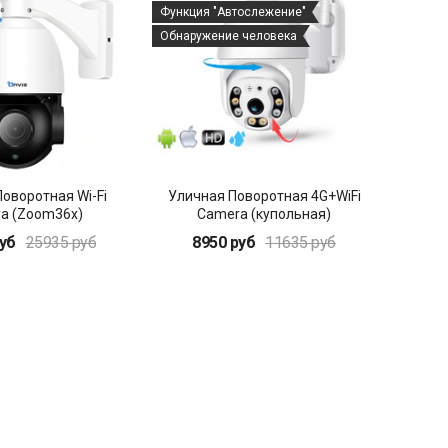
Функция "Автослежение"
Обнаружение человека
оворотная Wi-Fi
Уличная Поворотная 4G+WiFi
a (Zoom36x)
Camera (купольная)
уб
25935 руб
8950 руб
11635 руб