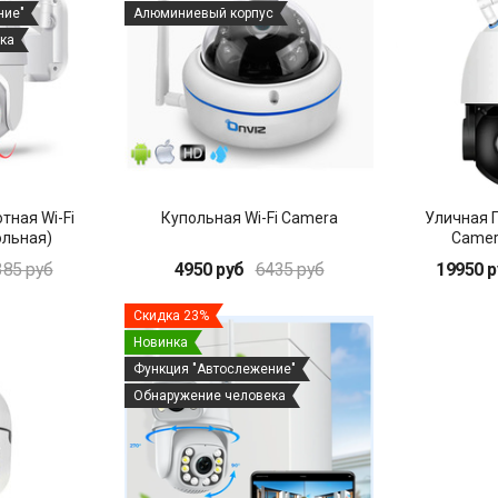
ние"
Алюминиевый корпус
ка
тная Wi-Fi
Купольная Wi-Fi Camera
Уличная П
ольная)
Camer
385 руб
4950 руб
6435 руб
19950 р
Скидка 23%
Новинка
Функция "Автослежение"
Обнаружение человека