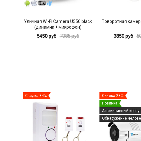
Уличная Wi-Fi Camera U550 black
Поворотная камер
(динамик + микрофон)
5450 руб
7085 руб
3850 руб
5
Скидка 34%
Скидка 23%
Новинка
Алюминиевый корпу
Обнаружение челове