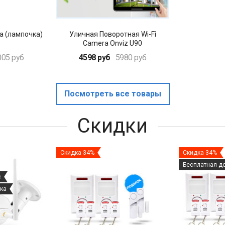
а (лампочка)
Уличная Поворотная Wi-Fi
Camera Onviz U90
005 руб
4598 руб
5980 руб
Посмотреть все товары
Скидки
Скидка 34%
Скидка 34%
Бесплатная д
с
ка