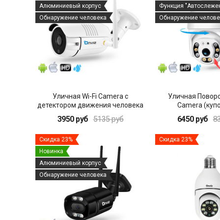
Алюминиевый корпус
Функция "Автослеже
Обнаружение человека
Обнаружение челове
Уличная Wi-Fi Camera с
Уличная Поворо
детектором движения человека
Camera (куп
3950 руб
5135 руб
6450 руб
8
Скидка 23%
Скидка 23%
Новинка
Алюминиевый корпус
Обнаружение человека