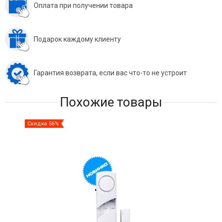
Оплата при получении товара
Подарок каждому клиенту
Гарантия возврата, если вас что-то не устроит
Похожие товары
Скидка 56%
Ски