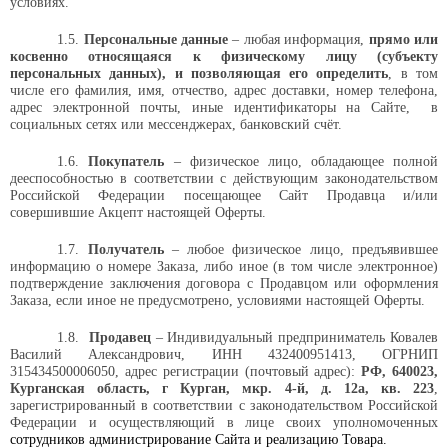
условиях.
1.5.
Персональные данные
– любая информация,
прямо или
косвенно относящаяся к физическому лицу (субъекту
персональных данных), и позволяющая его определить
, в том
числе его фамилия, имя, отчество, адрес доставки,
номер телефона,
адрес электронной почты, иные идентификаторы на Сайте,
в
социальных сетях или мессенджерах
, банковский счёт.
1.6.
Покупатель
– физическое лицо, обладающее полной
дееспособностью в соответствии с действующим законодательством
Российской Федерации посещающее Сайт Продавца и/или
совершившие Акцепт настоящей Оферты.
1.7.
Получатель
– любое физическое лицо, предъявившее
информацию о номере Заказа, либо иное (в том числе электронное)
подтверждение заключения договора с Продавцом или оформления
Заказа, если иное не предусмотрено, условиями настоящей Оферты.
1.8.
Продавец
– Индивидуальный предприниматель
Ковалев
Василий Александрович, ИНН 432400951413, ОГРНИП
315434500006050
,
адрес регистрации (почтовый адрес):
РФ, 640023,
Курганская область, г Курган, мкр. 4-й, д. 12а, кв. 223
,
зарегистрированный
в соответствии с законодательством Российской
Федерации и осуществляющий в лице своих уполномоченных
сотрудников администрирование Сайта и реализацию Товара.