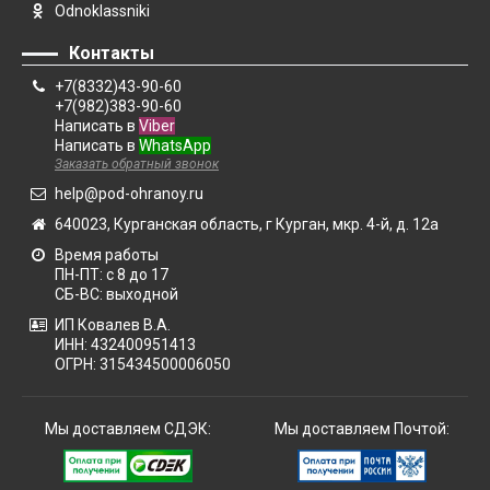
Odnoklassniki
Контакты
+7(8332)43-90-60
+7(982)383-90-60
Написать в
Viber
Написать в
WhatsApp
Заказать обратный звонок
help@pod-ohranoy.ru
640023, Курганская область, г Курган, мкр. 4-й, д. 12а
Время работы
ПН-ПТ: с 8 до 17
СБ-ВС: выходной
ИП Ковалев В.А.
ИНН: 432400951413
ОГРН: 315434500006050
Мы доставляем СДЭК:
Мы доставляем Почтой: