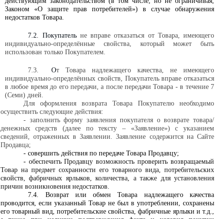
действующим законодательством (в том числе, но не ограничивая,
Законом «О защите прав потребителей») в случае обнаружения
недостатков Товара.
7.2. Покупатель
не вправе отказаться от Товара, имеющего
индивидуально-определённые свойства, который может быть
использован только Покупателем.
7.3.
О
т Товара надлежащего качества, не имеющего
индивидуально-определённых свойств,
Покупатель
вправе отказаться
в любое время до его передачи, а после передачи Товара - в течение 7
(Семи) дней.
Для оформления возврата Товара Покупателю необходимо
осуществить следующие действия:
- заполнить форму заявления покупателя о возврате товара/
денежных средств (далее по тексту – «Заявление») с указанием
сведений, отраженных в Заявлении. Заявление содержится
на Сайте
Продавца;
- совершить действия по передаче Товара Продавцу;
-
обеспечить Продавцу возможность проверить возвращаемый
Товар на предмет сохранности его товарного вида, потребительских
свойств, фабричных ярлыков, количества, а также для установления
причин возникновения недостатков.
7.4. Возврат или обмен Товара надлежащего качества
проводится, если указанный Товар не был в употреблении, сохранены
его товарный вид, потребительские свойства, фабричные ярлыки и т.д.,