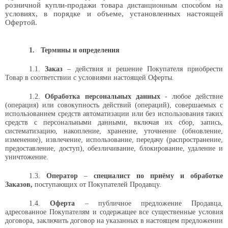
розничной купли-продажи
товара
на
дистанционным способом
условиях, в порядке и объеме, установленных настоящей
Офертой.
1.
Термины и определения
1.1.
Заказ
– действия и решение Покупателя приобрести
Товар в соответствии с условиями настоящей Оферты.
1.2.
Обработка персональных данных
- любое действие
(операция) или совокупность действий (операций), совершаемых с
использованием средств автоматизации или без использования таких
средств с персональными данными, включая их сбор, запись,
систематизацию, накопление, хранение, уточнение (обновление,
изменение), извлечение, использование, передачу (распространение,
предоставление, доступ), обезличивание, блокирование, удаление и
уничтожение.
1.3.
Оператор
–
с
пециалист по приёму и обработке
Заказов,
поступающих от Покупателей Продавцу
.
1.4.
Оферта
–
публичное предложение Продавца,
адресованное Покупателям и содержащее все существенные условия
договора, заключить договор на указанных в настоящем предложении