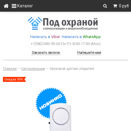
Каталог
0 руб
Написать в
Viber
Написать в
WhatsApp
+7(982)383-90-60
Пн-Пт 8:00-17:00 (Мcк)
Заказать звонок
Напишите нам
Главная
—
Сигнализации
—
Звуковой датчик открытия
Скидка 56%