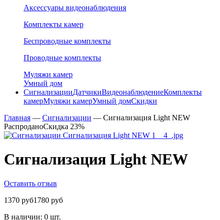
Аксессуары видеонаблюдения
Комплекты камер
Беспроводные комплекты
Проводные комплекты
Муляжи камер
Умный дом
Сигнализации
Датчики
Видеонаблюдение
Комплекты
камер
Муляжи камер
Умный дом
Скидки
Главная
—
Сигнализации
—
Сигнализация Light NEW
Распродано
Скидка 23%
Сигнализация Light NEW
Оставить отзыв
1370 руб
1780 руб
В наличии:
0 шт.