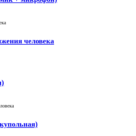
ека
ижения человека
я)
ловека
купольная)