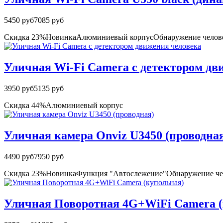
5450 руб
7085 руб
Скидка 23%
Новинка
Алюминиевый корпус
Обнаружение челов
Уличная Wi-Fi Camera с детектором дв
3950 руб
5135 руб
Скидка 44%
Алюминиевый корпус
Уличная камера Onviz U3450 (проводна
4490 руб
7950 руб
Скидка 23%
Новинка
Функция "Автослежение"
Обнаружение че
Уличная Поворотная 4G+WiFi Camera (