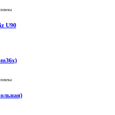
ловека
iz U90
om36x)
ловека
польная)