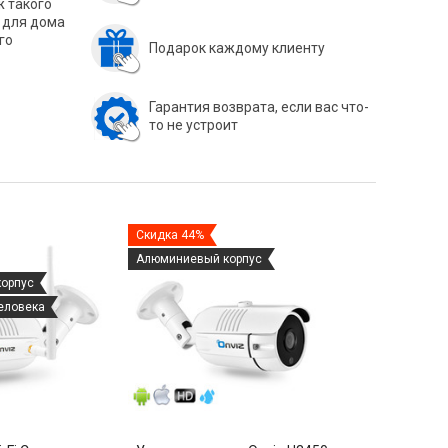
ж такого
 для дома
го
Подарок каждому клиенту
Гарантия возврата, если вас что-
то не устроит
Скидка 44%
Скидка 23%
Алюминиевый корпус
Новинка
орпус
Функция "Авт
еловека
Обнаружение 