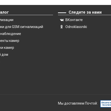
алог
Следите за нами
лизации
ВКонтакте
ки для GSM сигнализаций
Odnoklassniki
онаблюдение
екты камер
и камер
й дом
и
Мы доставляем Почтой: