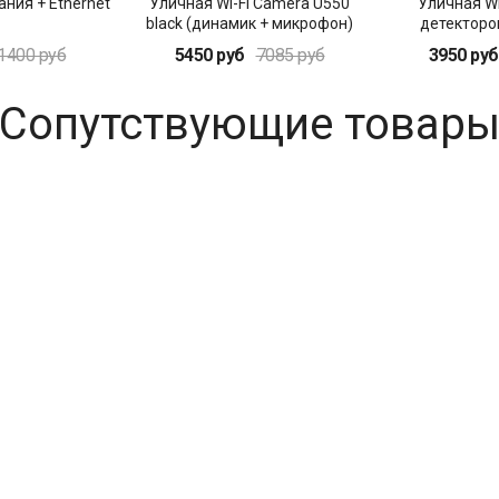
ния + Ethernet
Уличная Wi-Fi Camera U550
Уличная Wi
black (динамик + микрофон)
детектор
чел
1400 руб
5450 руб
7085 руб
3950 руб
Сопутствующие товар