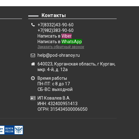
Контакты
+7(8332)43-90-60
+7(982)383-90-60
Написать в
Viber
Написать в
WhatsApp
Заказать обратный звонок
help@pod-ohranoy.ru
640023, Курганская область, г Курган,
мкр. 4-й, д. 12а
Время работы
ПН-ПТ: с 8 до 17
СБ-ВС: выходной
ИП Ковалев В.А.
ИНН: 432400951413
ОГРН: 315434500006050