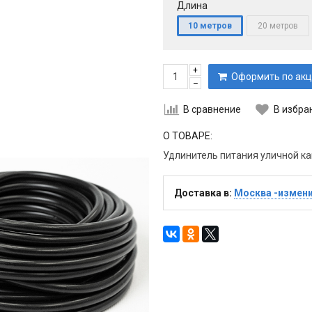
Длина
10 метров
20 метров
+
Оформить по акц
–
В сравнение
В избра
О ТОВАРЕ:
Удлинитель питания уличной ка
Доставка в:
Москва -измен