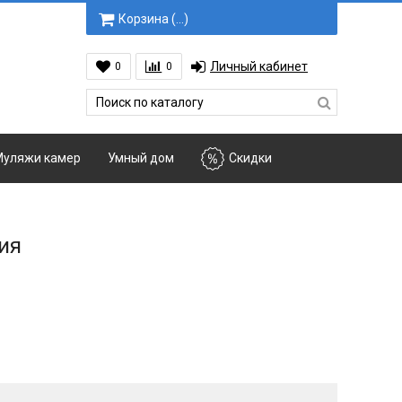
Корзина (
…
)
Личный кабинет
0
0
уляжи камер
Умный дом
Скидки
ия