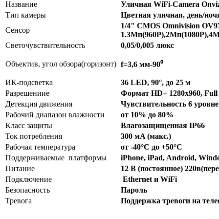
Название
Уличная WiFi-Camera Onvi
Тип камеры
Цветная уличная, день/ноч
1/4" CMOS Omnivision OV9
Сенсор
1.3Мп(960Р),2Мп(1080Р),4М
Светочувствительность
0,05/0,005 люкс
Объектив, угол обзора(горизонт)
f=3,6 мм-90⁰
ИК-подсветка
36 LED, 90°, до 25 м
Разрешениие
Формат HD+ 1280х960, Ful
Детекция движения
Чувствительность 6 уровне
Рабочий диапазон влажности
от 10% до 80%
Класс защиты
Влагозащищенная IP66
Ток потребления
300 мA (макс.)
Рабочая температура
от -40°С до +50°С
Поддерживаемые платформы
iPhone, iPad, Android, Wind
Питание
12 В (постоянное) 220в(пер
Подключение
Ethernet и WiFi
Безопасность
Пароль
Тревога
Поддержка тревоги на телеф