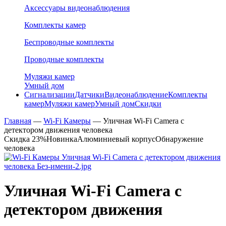
Аксессуары видеонаблюдения
Комплекты камер
Беспроводные комплекты
Проводные комплекты
Муляжи камер
Умный дом
Сигнализации
Датчики
Видеонаблюдение
Комплекты
камер
Муляжи камер
Умный дом
Скидки
Главная
—
Wi-Fi Камеры
—
Уличная Wi-Fi Camera с
детектором движения человека
Скидка 23%
Новинка
Алюминиевый корпус
Обнаружение
человека
Уличная Wi-Fi Camera с
детектором движения