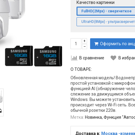
Качество картинки
FullHD(2Mpx) - сверхчеткое
UltraHD(8Mpx) - ультрасверхче
+
Оформить по акц
–
В сравнение
В избра
О ТОВАРЕ:
Обновленная модель! Водонепр
простой установкой с микрофо
функцией AI (обнаружение чел
слежение за движущимся объект
Windows. Вы можете установить
происходит через Wi-Fi сеть. Вс
обычной розетки 220в.
Метка:
Новинка, Функция "Авто
Доставка в:
Москва -измен