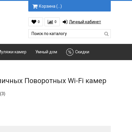
Корзина (
…
)
Личный кабинет
0
0
уляжи камер
Умный дом
Скидки
личных Поворотных Wi-Fi камер
(3)