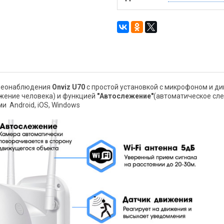
деонаблюдения
Onviz U70
с простой установкой с микрофоном и д
жение человека) и функцией
"Автослежение"
(автоматическое сл
и Android, iOS, Windows