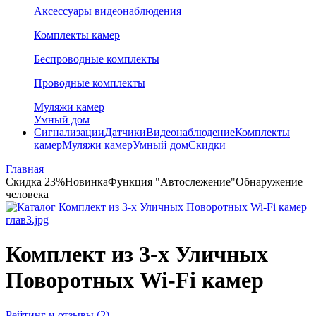
Аксессуары видеонаблюдения
Комплекты камер
Беспроводные комплекты
Проводные комплекты
Муляжи камер
Умный дом
Сигнализации
Датчики
Видеонаблюдение
Комплекты
камер
Муляжи камер
Умный дом
Скидки
Главная
Скидка 23%
Новинка
Функция "Автослежение"
Обнаружение
человека
Комплект из 3-х Уличных
Поворотных Wi-Fi камер
Рейтинг и отзывы (2)