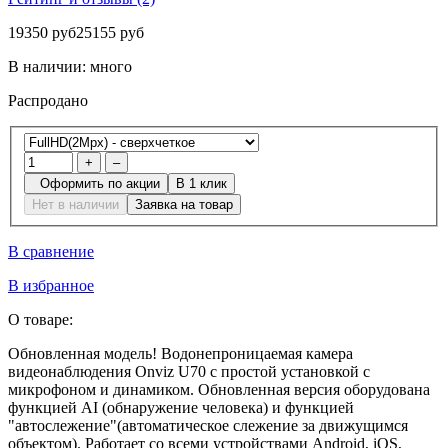
19350 руб
25155 руб
В наличии:
много
Распродано
+
–
Оформить по акции
В 1 клик
Нет в наличии
Заявка на товар
В сравнение
В избранное
О товаре:
Обновленная модель! Водонепроницаемая камера
видеонаблюдения Onviz U70 с простой установкой с
микрофоном и динамиком. Обновленная версия оборудована
функцией AI (обнаружение человека) и функцией
"автослежение"(автоматическое слежение за движущимся
объектом). Работает со всеми устройствами Android, iOS,