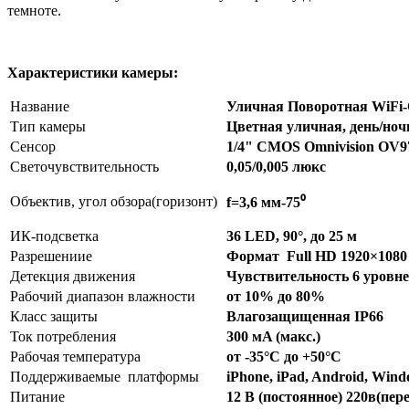
темноте.
Характеристики камеры:
Название
Уличная Поворотная WiFi-
Тип камеры
Цветная уличная, день/ноч
Сенсор
1/4" CMOS Omnivision OV9
Светочувствительность
0,05/0,005 люкс
Объектив, угол обзора(горизонт)
f=3,6 мм-75⁰
ИК-подсветка
36 LED, 90°, до 25 м
Разрешениие
Формат Full HD
1920×1080
Детекция движения
Чувствительность 6 уровне
Рабочий диапазон влажности
от 10% до 80%
Класс защиты
Влагозащищенная IP66
Ток потребления
300 мA (макс.)
Рабочая температура
от -35°С до +50°С
Поддерживаемые платформы
iPhone, iPad, Android, Wind
Питание
12 В (постоянное) 220в(пер