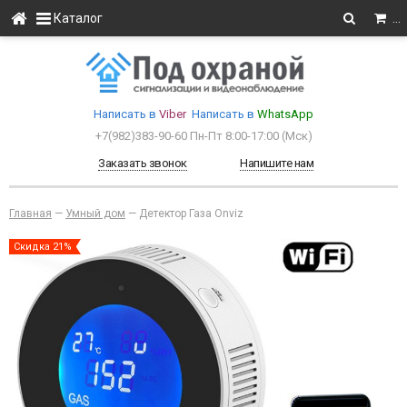
Каталог
…
Написать в
Viber
Написать в
WhatsApp
+7(982)383-90-60
Пн-Пт 8:00-17:00 (Мcк)
Заказать звонок
Напишите нам
Главная
—
Умный дом
—
Детектор Газа Onviz
Скидка 21%