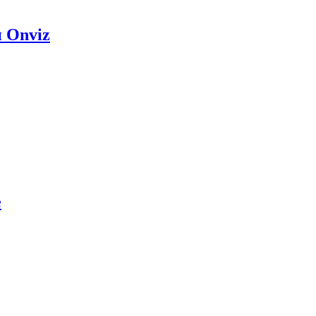
 Onviz
е