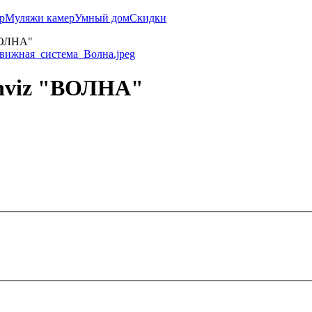
р
Муляжи камер
Умный дом
Скидки
ВОЛНА"
Onviz "ВОЛНА"