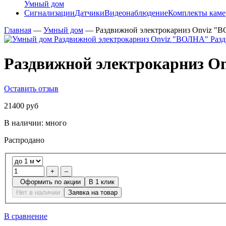
Умный дом
Сигнализации
Датчики
Видеонаблюдение
Комплекты каме
Главная
—
Умный дом
—
Раздвижной электрокарниз Onviz "
Раздвижной электрокарниз 
Оставить отзыв
21400 руб
В наличии:
много
Распродано
+
–
Оформить по акции
В 1 клик
Нет в наличии
Заявка на товар
В сравнение