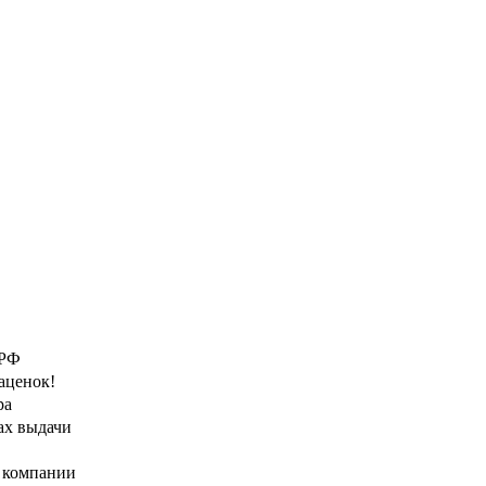
 РФ
аценок!
ра
ах выдачи
й компании