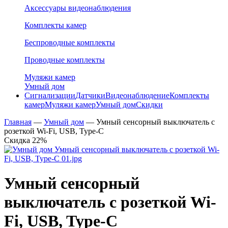
Аксессуары видеонаблюдения
Комплекты камер
Беспроводные комплекты
Проводные комплекты
Муляжи камер
Умный дом
Сигнализации
Датчики
Видеонаблюдение
Комплекты
камер
Муляжи камер
Умный дом
Скидки
Главная
—
Умный дом
—
Умный сенсорный выключатель с
розеткой Wi-Fi, USB, Type-C
Скидка 22%
Умный сенсорный
выключатель с розеткой Wi-
Fi, USB, Type-C