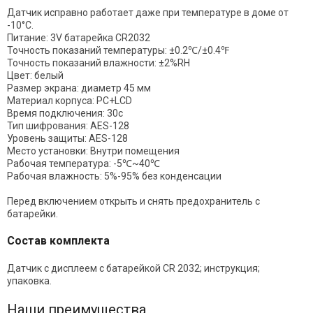
Датчик исправно работает даже при температуре в доме от
-10°C.
Питание: 3V батарейка CR2032
Точность показаний температуры: ±0.2℃/±0.4℉
Точность показаний влажности: ±2%RH
Цвет: белый
Размер экрана: диаметр 45 мм
Материал корпуса: PC+LCD
Время подключения: 30с
Тип шифрования: AES-128
Уровень защиты: AES-128
Место установки: Внутри помещения
Рабочая температура: -5℃~40℃
Рабочая влажность: 5%-95% без конденсации
Перед включением открыть и снять предохранитель с
батарейки.
Состав комплекта
Датчик с дисплеем с батарейкой CR 2032; инструкция;
упаковка.
Наши преимущества