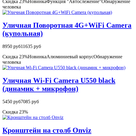
Скидка 23%
Новинка
Функция "Автослежение"
Обнаружение
человека
Уличная Поворотная 4G+WiFi Camera
(купольная)
8950 руб
11635 руб
Скидка 23%
Новинка
Алюминиевый корпус
Обнаружение
человека
Уличная Wi-Fi Camera U550 black
(динамик + микрофон)
5450 руб
7085 руб
Скидка 23%
Кронштейн на столб Onviz