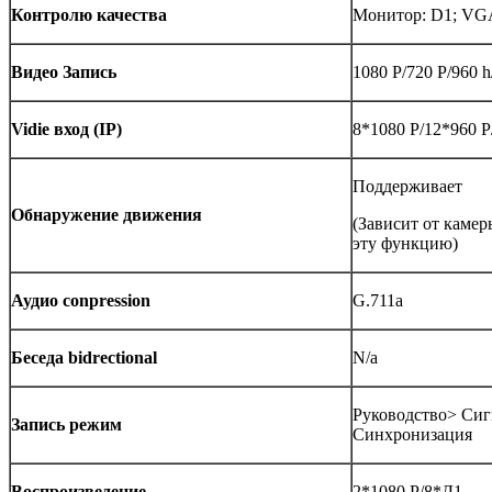
Контролю качества
Монитор: D1; VGA
Видео Запись
1080 P/720 P/960 h
Vidie вход (IP)
8*1080 P/12*960 P
Поддерживает
Обнаружение движения
(Зависит от камер
эту функцию)
Аудио conpression
G.711a
Беседа bidrectional
N/a
Руководство> Сиг
Запись режим
Синхронизация
Воспроизведение
2*1080 P/8*Д1