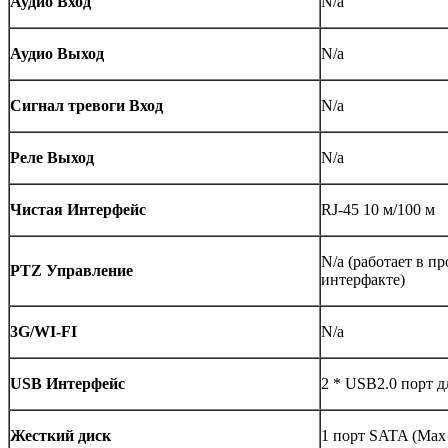
Аудио Вход
N/a
Аудио Выход
N/a
Сигнал тревоги Вход
N/a
Реле Выход
N/a
Чистая Интерфейс
RJ-45 10 м/100 м
N/a (работает в 
PTZ Управление
интерфакте)
3G/WI-FI
N/a
USB Интерфейс
2 * USB2.0 порт 
Жесткий диск
1 порт SATA (Max 