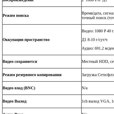
Время/дата, сигн
Режим поиска
точный поиск (точ
Видео: 1080 P 40 г/
Оккупации пространство
Д1 8-10 г/сут/ч
Аудио: 691.2 м/де
Видео сохраняется
Местный HDD, се
Режим резервного копирования
Загрузка Сети/фл
Видео вход (BNC)
N/a
Видео Выход
1ch выход VGA, 