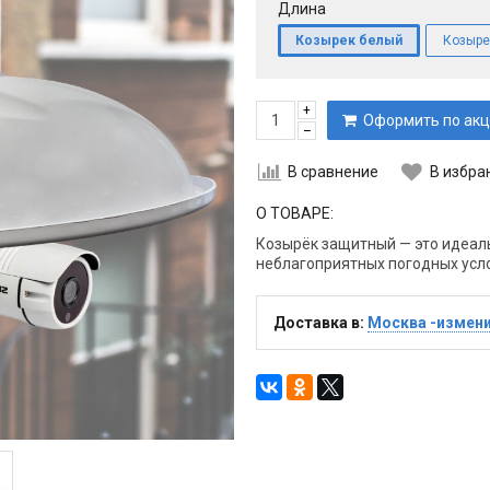
Длина
Козырек белый
Козыре
+
Оформить по акц
–
В сравнение
В избра
О ТОВАРЕ:
Козырёк защитный — это идеал
неблагоприятных погодных усл
Доставка в:
Москва -измен