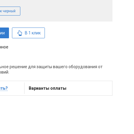
к черный
ии
В 1 клик
нное
ьное решение для защиты вашего оборудования от
овий.
ить?
Варианты оплаты