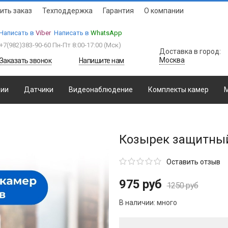
ить заказ
Техподдержка
Гарантия
О компании
Написать в
Viber
Написать в
WhatsApp
+7(982)383-90-60
Пн-Пт 8:00-17:00 (Мcк)
Доставка в город:
Москва
Заказать звонок
Напишите нам
ции
Датчики
Видеонаблюдение
Комплекты камер
М
Козырек защитны
Оставить отзыв
975 руб
1250 руб
В наличии:
много