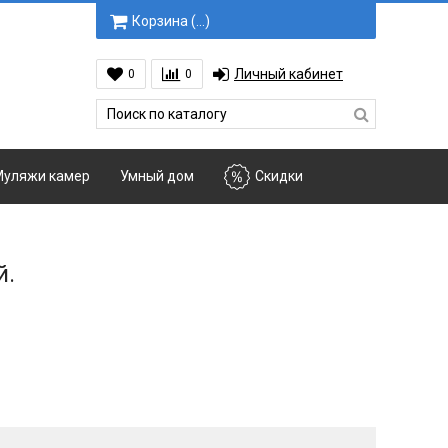
Корзина (
…
)
Личный кабинет
0
0
уляжи камер
Умный дом
Скидки
й.