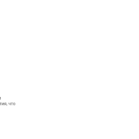
м
ия, что