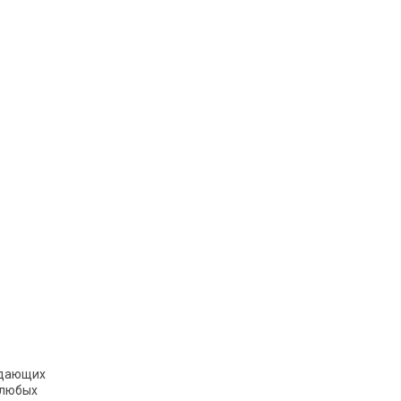
адающих
 любых