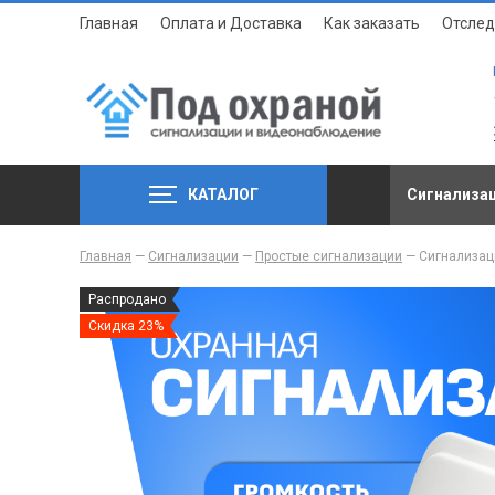
Главная
Оплата и Доставка
Как заказать
Отслед
КАТАЛОГ
Сигнализа
Главная
—
Сигнализации
—
Простые сигнализации
—
Сигнализац
Распродано
Скидка 23%