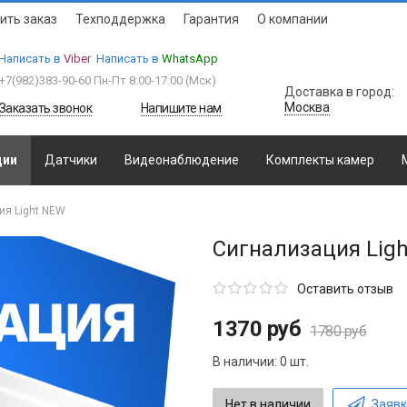
ить заказ
Техподдержка
Гарантия
О компании
Написать в
Viber
Написать в
WhatsApp
+7(982)383-90-60
Пн-Пт 8:00-17:00 (Мcк)
Доставка в город:
Москва
Заказать звонок
Напишите нам
ции
Датчики
Видеонаблюдение
Комплекты камер
ия Light NEW
Сигнализация Lig
Оставить отзыв
1370 руб
1780 руб
В наличии:
0 шт.
Нет в наличии
Заявк