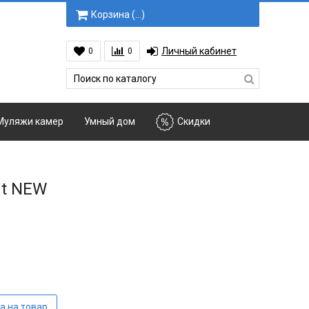
Корзина (
…
)
Личный кабинет
0
0
Муляжи камер
Умный дом
Скидки
ht NEW
а на товар