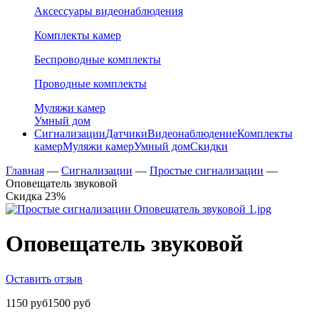
Аксессуары видеонаблюдения
Комплекты камер
Беспроводные комплекты
Проводные комплекты
Муляжи камер
Умный дом
Сигнализации
Датчики
Видеонаблюдение
Комплекты
камер
Муляжи камер
Умный дом
Скидки
Главная
—
Сигнализации
—
Простые сигнализации
—
Оповещатель звуковой
Скидка 23%
Оповещатель звуковой
Оставить отзыв
1150 руб
1500 руб