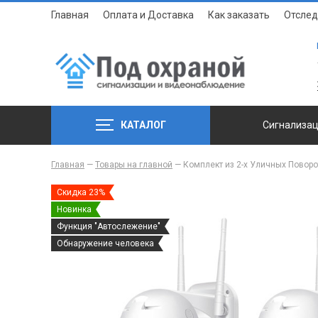
Главная
Оплата и Доставка
Как заказать
Отслед
КАТАЛОГ
Сигнализа
Главная
—
Товары на главной
—
Комплект из 2-х Уличных Поворо
Скидка 23%
Новинка
Функция "Автослежение"
Обнаружение человека