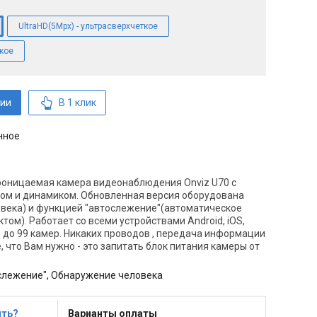
UltraHD(5Mpx) - ультрасверхчеткое
ткое
ии
В 1 клик
нное
оницаемая камера видеонаблюдения Onviz U70 с
ном и динамиком. Обновленная версия оборудована
овека) и функцией "автослежение"(автоматическое
ом). Работает со всеми устройствами Android, iOS,
 до 99 камер. Никаких проводов , передача информации
е, что Вам нужно - это запитать блок питания камеры от
слежение", Обнаружение человека
ить?
Варианты оплаты