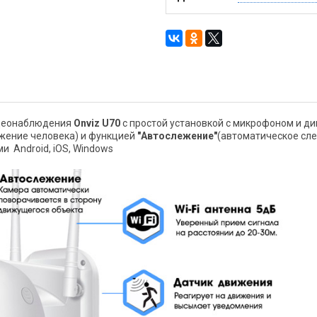
деонаблюдения
Onviz U70
с простой установкой с микрофоном и д
жение человека) и функцией
"Автослежение"
(автоматическое сл
и Android, iOS, Windows