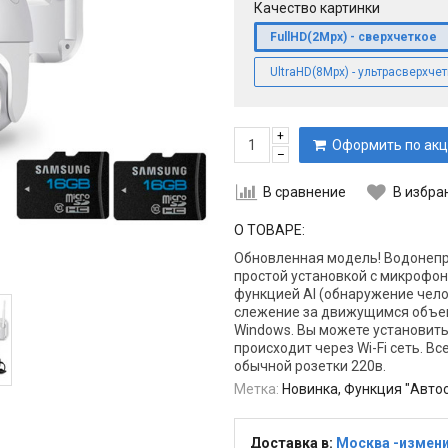
Качество картинки
FullHD(2Mpx) - сверхчеткое
UltraHD(8Mpx) - ультрасверхче
+
Оформить по акц
–
В сравнение
В избра
О ТОВАРЕ:
Обновленная модель! Водонепр
простой установкой с микрофо
функцией AI (обнаружение чел
слежение за движущимся объект
Windows. Вы можете установить
происходит через Wi-Fi сеть. Вс
обычной розетки 220в.
Метка:
Новинка, Функция "Авто
Доставка в:
Москва -измен