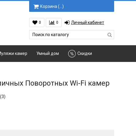
Корзина (
…
)
Личный кабинет
0
0
уляжи камер
Умный дом
Скидки
личных Поворотных Wi-Fi камер
(3)