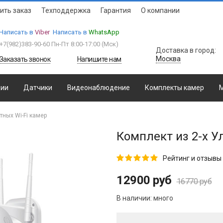
ить заказ
Техподдержка
Гарантия
О компании
Написать в
Viber
Написать в
WhatsApp
+7(982)383-90-60
Пн-Пт 8:00-17:00 (Мcк)
Доставка в город:
Москва
Заказать звонок
Напишите нам
ции
Датчики
Видеонаблюдение
Комплекты камер
М
тных Wi-Fi камер
Комплект из 2-х У
Рейтинг и отзывы 
12900 руб
16770 руб
В наличии:
много