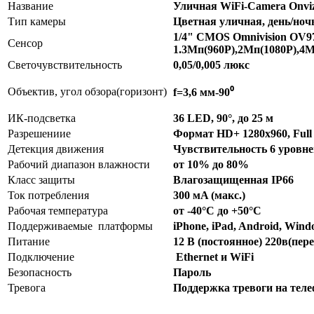
Название
Уличная WiFi-Camera Onvi
Тип камеры
Цветная уличная, день/ноч
1/4" CMOS Omnivision OV9
Сенсор
1.3Мп(960Р),2Мп(1080Р),4М
Светочувствительность
0,05/0,005 люкс
Объектив, угол обзора(горизонт)
f=3,6 мм-90⁰
ИК-подсветка
36 LED, 90°, до 25 м
Разрешениие
Формат HD+ 1280х960, Ful
Детекция движения
Чувствительность 6 уровне
Рабочий диапазон влажности
от 10% до 80%
Класс защиты
Влагозащищенная IP66
Ток потребления
300 мA (макс.)
Рабочая температура
от -40°С до +50°С
Поддерживаемые платформы
iPhone, iPad, Android, Wind
Питание
12 В (постоянное) 220в(пер
Подключение
Ethernet и WiFi
Безопасность
Пароль
Тревога
Поддержка тревоги на телеф