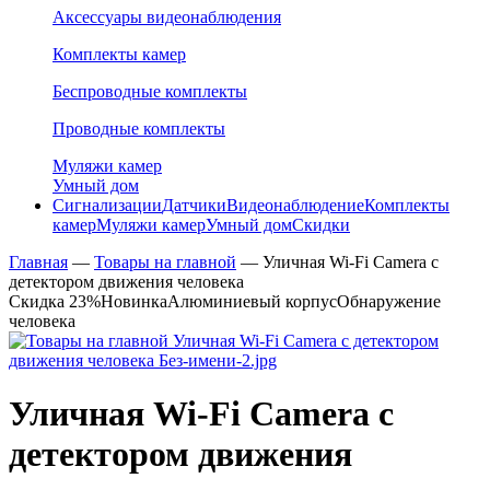
Аксессуары видеонаблюдения
Комплекты камер
Беспроводные комплекты
Проводные комплекты
Муляжи камер
Умный дом
Сигнализации
Датчики
Видеонаблюдение
Комплекты
камер
Муляжи камер
Умный дом
Скидки
Главная
—
Товары на главной
—
Уличная Wi-Fi Camera с
детектором движения человека
Скидка 23%
Новинка
Алюминиевый корпус
Обнаружение
человека
Уличная Wi-Fi Camera с
детектором движения