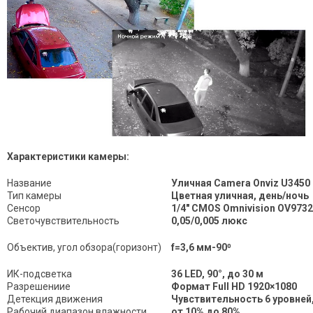
Характеристики камеры:
Название
Уличная Camera Onviz U3450
Тип камеры
Цветная уличная, день/ночь
Сенсор
1/4" CMOS Omnivision OV9732
Светочувствительность
0,05/0,005 люкс
Объектив, угол обзора(горизонт)
f=3,6 мм-90⁰
ИК-подсветка
36 LED, 90°, до 30 м
Разрешениие
Формат Full HD
1920×1080
Детекция движения
Чувствительность 6 уровней,
Рабочий диапазон влажности
от 10% до 80%