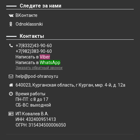
Следите за нами
ВКонтакте
Odnoklassniki
Контакты
+7(8332)43-90-60
+7(982)383-90-60
Написать в
Viber
Написать в
WhatsApp
Заказать обратный звонок
help@pod-ohranoy.ru
640023, Курганская область, г Курган, мкр. 4-й, д. 12а
Время работы
ПН-ПТ: с 8 до 17
СБ-ВС: выходной
ИП Ковалев В.А.
ИНН: 432400951413
ОГРН: 315434500006050