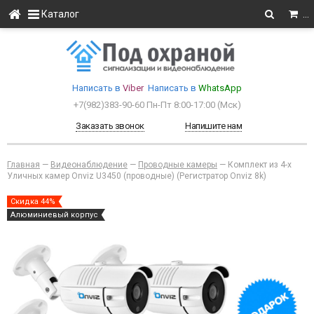
Каталог
…
Написать в
Viber
Написать в
WhatsApp
+7(982)383-90-60
Пн-Пт 8:00-17:00 (Мcк)
Заказать звонок
Напишите нам
Главная
—
Видеонаблюдение
—
Проводные камеры
—
Комплект из 4-х
Уличных камер Onviz U3450 (проводные) (Регистратор Onviz 8k)
Скидка 44%
Алюминиевый корпус