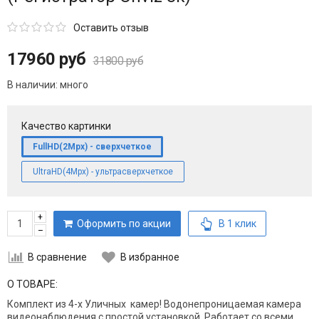
Оставить отзыв
17960 руб
31800 руб
В наличии:
много
Качество картинки
FullHD(2Mpx) - сверхчеткое
UltraHD(4Mpx) - ультрасверхчеткое
+
Оформить по акции
В 1 клик
–
В сравнение
В избранное
О ТОВАРЕ:
Комплект из 4-х Уличных камер! Водонепроницаемая камера
видеонаблюдения с простой установкой. Работает со всеми