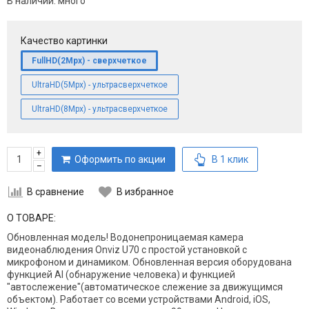
В наличии:
много
Качество картинки
FullHD(2Mpx) - сверхчеткое
UltraHD(5Mpx) - ультрасверхчеткое
UltraHD(8Mpx) - ультрасверхчеткое
+
Оформить по акции
В 1 клик
–
В сравнение
В избранное
О ТОВАРЕ:
Обновленная модель! Водонепроницаемая камера
видеонаблюдения Onviz U70 с простой установкой с
микрофоном и динамиком. Обновленная версия оборудована
функцией AI (обнаружение человека) и функцией
"автослежение"(автоматическое слежение за движущимся
объектом). Работает со всеми устройствами Android, iOS,