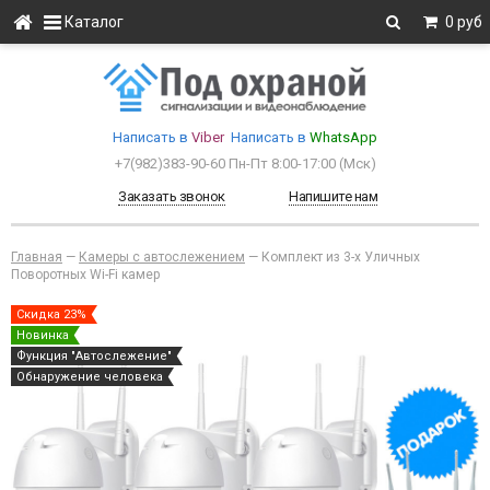
Каталог
0 руб
Написать в
Viber
Написать в
WhatsApp
+7(982)383-90-60
Пн-Пт 8:00-17:00 (Мcк)
Заказать звонок
Напишите нам
Главная
—
Камеры с автослежением
—
Комплект из 3-х Уличных
Поворотных Wi-Fi камер
Скидка 23%
Новинка
Функция "Автослежение"
Обнаружение человека