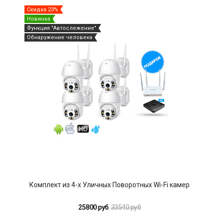
Скидка 23%
Ски
Новинка
Нов
Функция "Автослежение"
Обнаружение человека
Комплект из 4-х Уличных Поворотных Wi-Fi камер
25800 руб
33540 руб