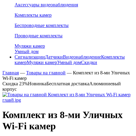
Аксессуары видеонаблюдения
Комплекты камер
Беспроводные комплекты
Проводные комплекты
Муляжи камер
Умный дом
Сигнализации
Датчики
Видеонаблюдение
Комплекты
камер
Муляжи камер
Умный дом
Скидки
Главная
—
Товары на главной
—
Комплект из 8-ми Уличных
Wi-Fi камер
Скидка 23%
Новинка
Бесплатная доставка
Алюминиевый
корпус
Комплект из 8-ми Уличных
Wi-Fi камер