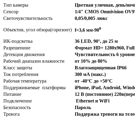
Тип камеры
Цветная уличная, день/ноч
Сенсор
1/4" CMOS Omnivision OV97
Светочувствительность
0,05/0,005 люкс
Объектив, угол обзора(горизонт)
f=3,6 мм-90⁰
ИК-подсветка
36 LED, 90°, до 25 м
Разрешениие
Формат HD+ 1280х960, Ful
Детекция движения
Чувствительность 6 уровне
Рабочий диапазон влажности
от 10% до 80%
Класс защиты
Влагозащищенная IP66
Ток потребления
300 мA (макс.)
Рабочая температура
от -40°С до +50°С
Поддерживаемые платформы
iPhone, iPad, Android, Wind
Питание
12 В (постоянное) 220в(пер
Подключение
Ethernet и WiFi
Безопасность
Пароль
Тревога
Поддержка тревоги на телеф