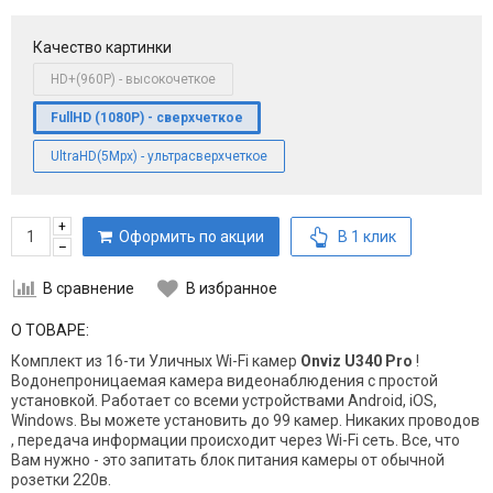
Качество картинки
HD+(960P) - высокочеткое
FullHD (1080P) - сверхчеткое
UltraHD(5Mpx) - ультрасверхчеткое
+
Оформить по акции
В 1 клик
–
В сравнение
В избранное
О ТОВАРЕ:
Комплект из 16-ти Уличных Wi-Fi камер
Onviz U340 Pro
!
Водонепроницаемая камера видеонаблюдения с простой
установкой. Работает со всеми устройствами Android, iOS,
Windows. Вы можете установить до 99 камер. Никаких проводов
, передача информации происходит через Wi-Fi сеть. Все, что
Вам нужно - это запитать блок питания камеры от обычной
розетки 220в.