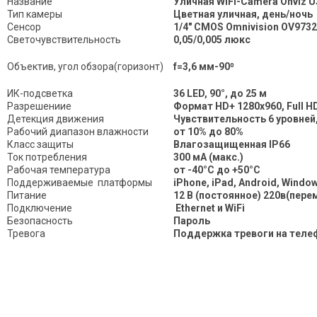
Название
Уличная WiFi-Camera Onviz U
Тип камеры
Цветная уличная, день/ночь
Сенсор
1/4" CMOS Omnivision OV9732
Светочувствительность
0,05/0,005 люкс
Объектив, угол обзора(горизонт)
f=3,6 мм-90⁰
ИК-подсветка
36 LED, 90°, до 25 м
Разрешениие
Формат HD+ 1280х960, Full H
Детекция движения
Чувствительность 6 уровней,
Рабочий диапазон влажности
от 10% до 80%
Класс защиты
Влагозащищенная IP66
Ток потребления
300 мA (макс.)
Рабочая температура
от -40°С до +50°С
Поддерживаемые платформы
iPhone, iPad, Android, Window
Питание
12 В (постоянное) 220в(пере
Подключение
Ethernet и WiFi
Безопасность
Пароль
Тревога
Поддержка тревоги на телеф