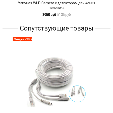
Уличная Wi-Fi Camera с детектором движения
У
человека
3950 руб
5135 руб
Сопутствующие товары
Скидка 29%
Ски