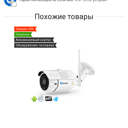
Похожие товары
Скидка 23%
Ски
Новинка
Нов
Алюминиевый корпус
Фун
Обнаружение человека
Обн