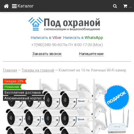
Каталог
…
Написать в
Viber
Написать в
WhatsApp
+7(982)383-90-60
Пн-Пт 8:00-17:00 (Мcк)
Заказать звонок
Напишите нам
Главная
—
Товары на главной
—
Комплект из 16-ти Уличных Wi-Fi камер
Скидка 23%
Новинка
Бесплатная доставка
Алюминиевый корпус