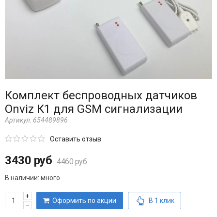
Комплект беспроводных датчиков
Onviz К1 для GSM сигнализации
Артикул:
654489896
Оставить отзыв
3430 руб
4460 руб
В наличии:
много
+
Оформить по акции
В 1 клик
–