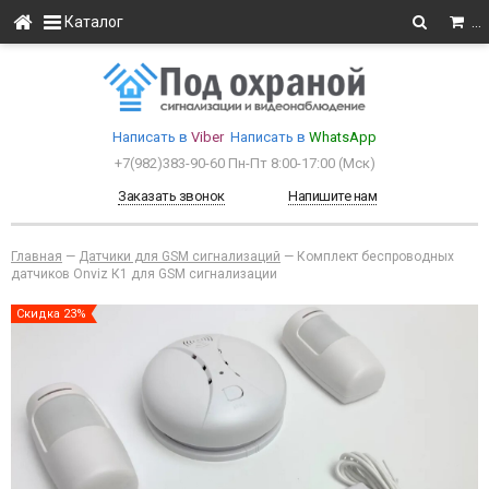
Каталог
…
Написать в
Viber
Написать в
WhatsApp
+7(982)383-90-60
Пн-Пт 8:00-17:00 (Мcк)
Заказать звонок
Напишите нам
Главная
—
Датчики для GSM сигнализаций
—
Комплект беспроводных
датчиков Onviz К1 для GSM сигнализации
Скидка 23%